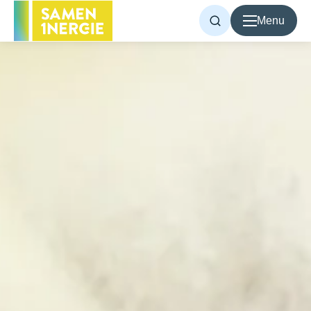
Menu
Voor inwoners
Voor bedrijven
Over Samen1Nergie
Artikelen
Projecten
Contact
Home