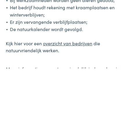
Bij werkzaamheden worden geen dieren gedood;
Het bedrijf houdt rekening met kraamplaatsen en
winterverblijven;
Er zijn vervangende verblijfplaatsen;
De natuurkalender wordt gevolgd.
Kijk hier voor een
overzicht van bedrijven
die
natuurvriendelijk werken.
Meer informatie over natuurvriendelijk isoleren lees je
in dit
Factsheet van de Provincie Gelderland
Wil je alles weten over de voorwaarden van deze
subsidie?
Lees hier de complete
subsidieregeling
van Duiven
Lees hier de complete
subsidieregeling
van
Westervoort