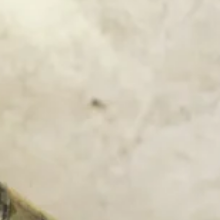
Bellen
Mailen
Samen1Nergie is een initiatief van de gemeenten
Duiven en Westervoort