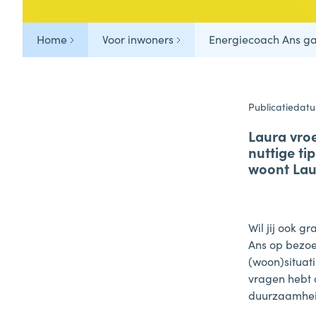
Veelgestelde vragen
Home
Voor inwoners
Energiecoach Ans gaa
Tips & Tricks
Publicatiedatu
Laura vro
nuttige ti
woont Laur
Wil jij ook g
Ans op bezoe
(woon)situati
vragen hebt 
duurzaamheid