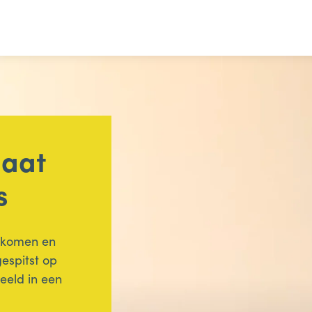
gaat
s
 komen en
gespitst op
eeld in een