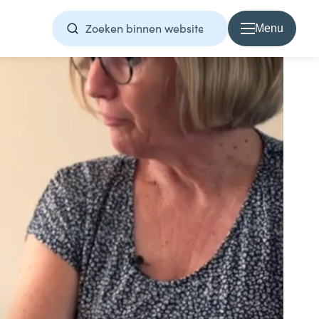
Menu
Over Samen1Nergie
Over Samen1Nergie
Artikelen
Projecten
Contact
Home
Direct contact