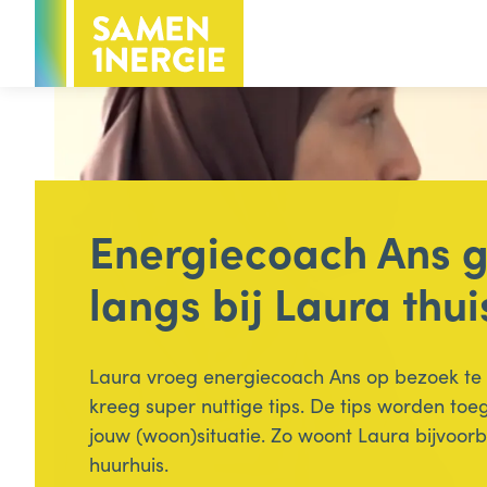
Voor inwoners
Voor bedrijven
Hoofdthema
Energiecoach Ans 
Voor inwoners
Energie
langs bij Laura thui
Groen & water
Minder afval
Laura vroeg energiecoach Ans op bezoek te
kreeg super nuttige tips. De tips worden toe
jouw (woon)situatie. Zo woont Laura bijvoorb
Handige info voor inwoners
huurhuis.
Subsidies