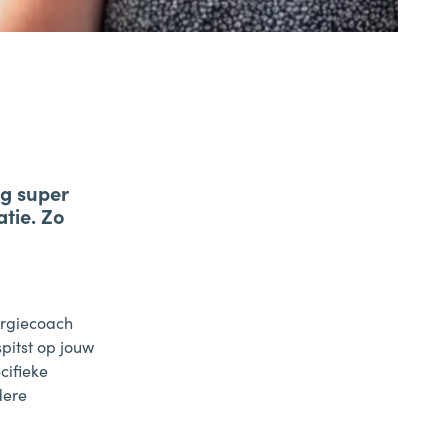
(088) 695 3000
samen1nergie@1stroom.nl
g super
Samen1Nergie is een initiatief van de
atie. Zo
gemeenten Duiven en Westervoort
ergiecoach
pitst op jouw
cifieke
dere