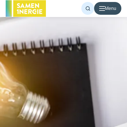
Menu
Voor inwoners
Voor bedrijven
Over Samen1Nergie
Artikelen
Projecten
Contact
Home