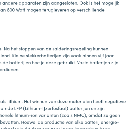
n andere apparaten zijn aangesloten. Ook is het mogelijk
dan 800 Watt mogen terugleveren op verschillende
tie. Na het stoppen van de salderingsregeling kunnen
nd. Kleine stekkerbatterijen zijn vaak binnen vijf jaar
 de batterij en hoe je deze gebruikt. Vaste batterijen zijn
verdienen.
oals lithium. Het winnen van deze materialen heeft negatieve
aamde LFP (Lithium-IJzerfosfaat) batterijen en zijn
ditionele lithium-ion varianten (zoals NMC), omdat ze geen
 bevatten.
Hoewel de productie van elke batterij energie-
-technologie dit door een zeer lange levensduur, hoge