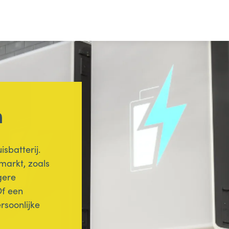
n
sbatterij.
markt, zoals
gere
Of een
ersoonlijke