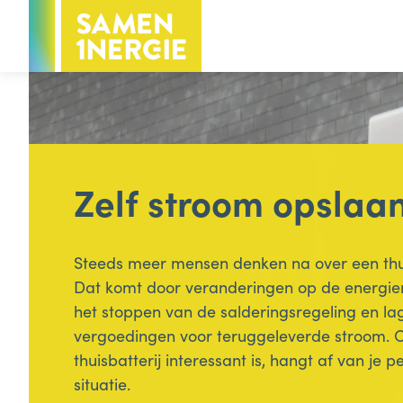
Voor inwoners
Voor bedrijven
Hoofdthema
Zelf stroom opslaa
Voor inwoners
Energie
Groen & water
Steeds meer mensen denken na over een thui
Dat komt door veranderingen op de energie
Minder afval
het stoppen van de salderingsregeling en la
vergoedingen voor teruggeleverde stroom. 
thuisbatterij interessant is, hangt af van je p
Handige info voor inwoners
situatie.
Subsidies