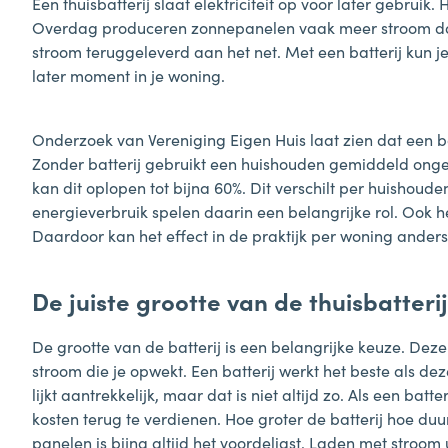
Een thuisbatterij slaat elektriciteit op voor later gebrui
Overdag produceren zonnepanelen vaak meer stroom dan
stroom teruggeleverd aan het net. Met een batterij kun j
later moment in je woning.
Onderzoek van Vereniging Eigen Huis laat zien dat een bat
Zonder batterij gebruikt een huishouden gemiddeld onge
kan dit oplopen tot bijna 60%. Dit verschilt per huishouden
energieverbruik spelen daarin een belangrijke rol. Ook 
Daardoor kan het effect in de praktijk per woning anders
De juiste grootte van de thuisbatterij
De grootte van de batterij is een belangrijke keuze. Dez
stroom die je opwekt. Een batterij werkt het beste als de
lijkt aantrekkelijk, maar dat is niet altijd zo. Als een bat
kosten terug te verdienen. Hoe groter de batterij hoe duu
panelen is bijna altijd het voordeligst. Laden met stroom