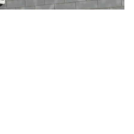
(088) 695 3000
samen1nergie@1stroom.nl
Samen1Nergie is een initiatief van de
gemeenten Duiven en Westervoort