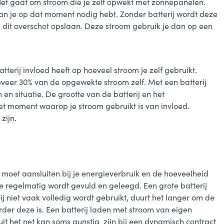
k. Het gaat om stroom die je zelf opwekt met zonnepanelen.
 je op dat moment nodig hebt. Zonder batterij wordt deze
e dit overschot opslaan. Deze stroom gebruik je dan op een
terij invloed heeft op hoeveel stroom je zelf gebruikt.
veer 30% van de opgewekte stroom zelf. Met een batterij
 en situatie. De grootte van de batterij en het
het moment waarop je stroom gebruikt is van invloed.
 zijn.
e moet aansluiten bij je energieverbruik en de hoeveelheid
ze regelmatig wordt gevuld en geleegd. Een grote batterij
terij niet vaak volledig wordt gebruikt, duurt het langer om de
rder deze is. Een batterij laden met stroom van eigen
 uit het net kan soms gunstig zijn bij een dynamisch contract