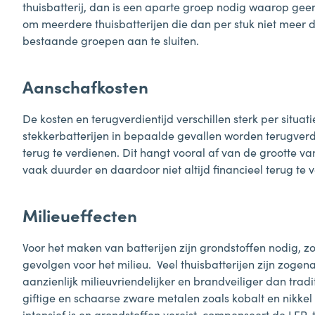
thuisbatterij, dan is een aparte groep nodig waarop gee
om meerdere thuisbatterijen die dan per stuk niet meer 
bestaande groepen aan te sluiten.
Aanschafkosten
De kosten en terugverdientijd verschillen sterk per situa
stekkerbatterijen in bepaalde gevallen worden terugverdie
terug te verdienen. Dit hangt vooral af van de grootte van
vaak duurder en daardoor niet altijd financieel terug te 
Milieueffecten
Voor het maken van batterijen zijn grondstoffen nodig, z
gevolgen voor het milieu. Veel thuisbatterijen zijn zogen
aanzienlijk milieuvriendelijker en brandveiliger dan tra
giftige en schaarse zware metalen zoals kobalt en nikkel
intensief is en grondstoffen vereist, compenseert de LFP