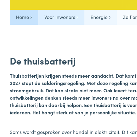
Veelgestelde vragen
Home
Voor inwoners
Energie
Zelf 
Tips & Tricks
De thuisbatterij
Thuisbatterijen krijgen steeds meer aandacht. Dat komt
2027 stopt de salderingsregeling. Met deze regeling ka
stroomgebruik. Dat kan straks niet meer. Ook levert t
ontwikkelingen denken steeds meer inwoners na over ma
thuisbatterij kan daarbij helpen. Een thuisbatterij is v
iedereen. Het hangt sterk af van je persoonlijke situatie
Soms wordt gesproken over handel in elektriciteit. Dit kan