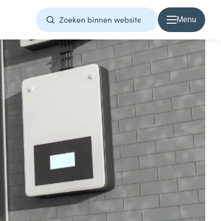
Menu
Over Samen1Nergie
Over Samen1Nergie
Artikelen
Projecten
Contact
Home
Direct contact