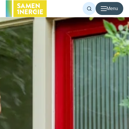
Menu
Voor inwoners
Voor bedrijven
Over Samen1Nergie
Artikelen
Projecten
Contact
Home