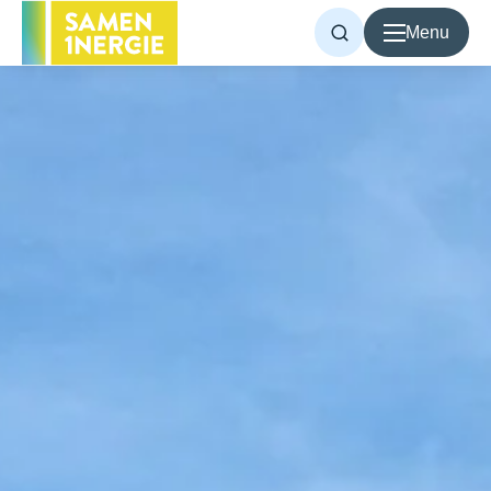
Menu
Voor inwoners
Voor bedrijven
Over Samen1Nergie
Artikelen
Projecten
Contact
Home