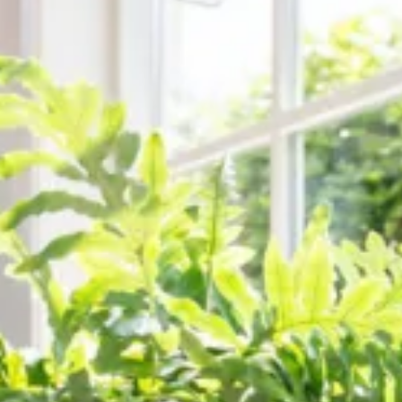
Bellen
Mailen
Samen1Nergie is een initiatief van de gemeenten
Duiven en Westervoort