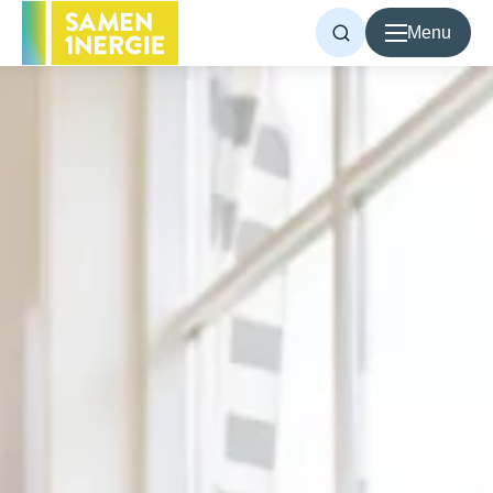
Menu
Voor inwoners
Voor bedrijven
Over Samen1Nergie
Artikelen
Projecten
Contact
Home