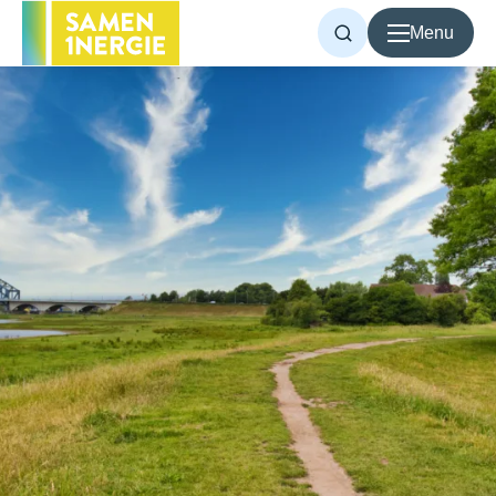
Menu
Voor inwoners
Voor bedrijven
Over Samen1Nergie
Artikelen
Projecten
Contact
Home