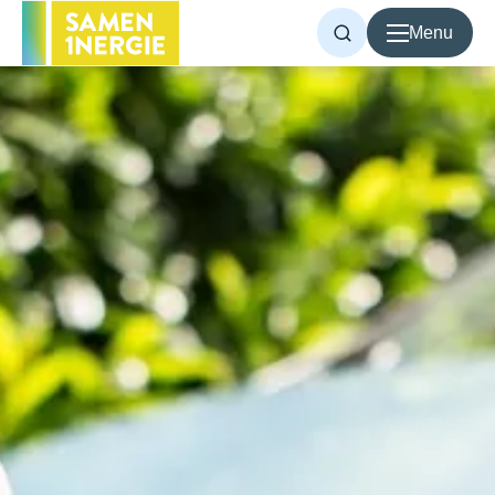
Menu
Voor inwoners
Voor bedrijven
Over Samen1Nergie
Artikelen
Projecten
Contact
Home