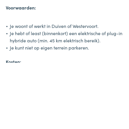
Voorwaarden:
Je woont of werkt in Duiven of Westervoort.
Je hebt of least (binnenkort) een elektrische of plug-in
hybride auto (min. 45 km elektrisch bereik).
Je kunt niet op eigen terrein parkeren.
Kosten:
Aanvraag en plaatsing zijn gratis.
Je betaalt alleen voor het opladen.
Na je aanvraag beoordeelt de gemeente samen met
Vattenfall InCharge of de paal geplaatst kan worden.
Bekijk het
stappenplan van aanvraag tot installatie
.