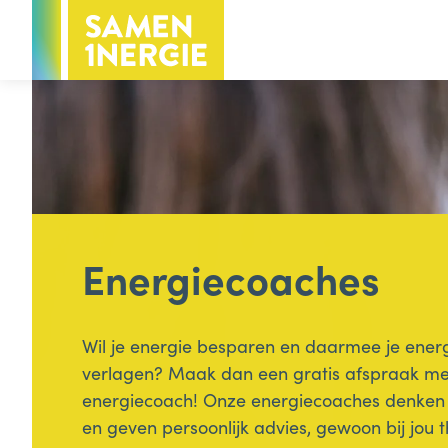
Voor inwoners
Voor bedrijven
Hoofdthema
Voor inwoners
Energie
Energiecoaches
Groen & water
Minder afval
Wil je energie besparen en daarmee je ener
verlagen? Maak dan een gratis afspraak me
energiecoach! Onze energiecoaches denken
Handige info voor inwoners
en geven persoonlijk advies, gewoon bij jou t
Subsidies