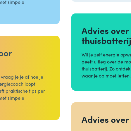
 met simpele
Advies over
thuisbatteri
oor
Wil je zelf energie op
geeft uitleg over de m
thuisbatterij. Zo ontde
waar je op moet letten.
raag je je af hoe je
ergiecoach loopt
t praktische tips per
 met simpele
Advies ove