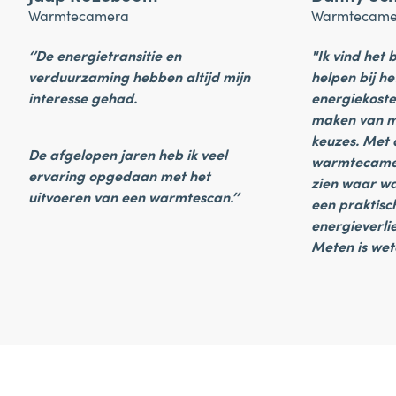
Warmtecamera
Warmtecame
‘’De energietransitie en
"Ik vind het
verduurzaming hebben altijd mijn
helpen bij h
interesse gehad.
energiekoste
maken van mi
keuzes. Met 
De afgelopen jaren heb ik veel
warmtecamera
ervaring opgedaan met het
zien waar wa
uitvoeren van een warmtescan.’’
een praktisc
energieverlie
Meten is wet