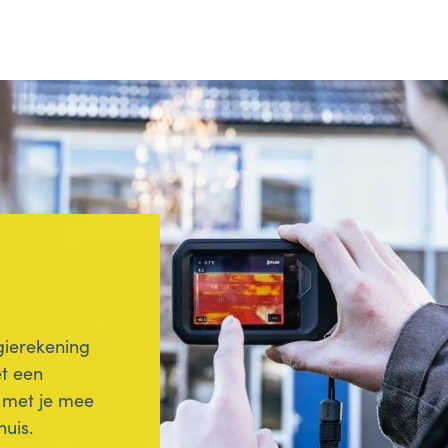
gierekening
t een
 met je mee
huis.