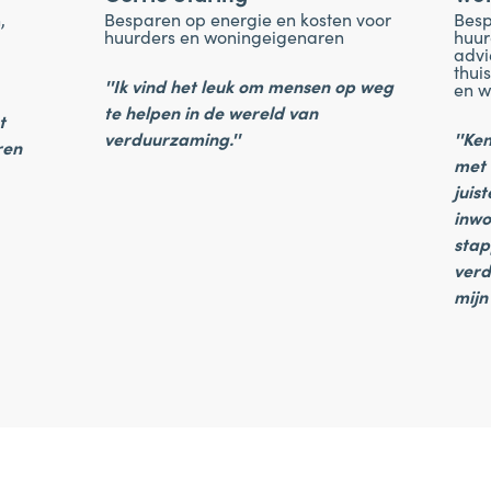
,
Besparen op energie en kosten voor
Besp
huurders en woningeigenaren
huur
advi
thui
''Ik vind het leuk om mensen op weg
en 
te helpen in de wereld van
t
verduurzaming.''
''Ke
ren
met 
juis
inwo
stap
verd
mijn