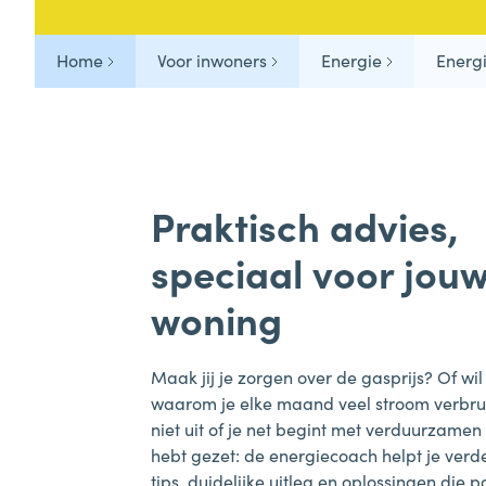
Veelgestelde vragen
Home
Voor inwoners
Energie
Energ
Tips & Tricks
Praktisch advies,
speciaal voor jou
woning
Maak jij je zorgen over de gasprijs? Of wil
waarom je elke maand veel stroom verbru
niet uit of je net begint met verduurzamen
hebt gezet: de energiecoach helpt je verd
tips, duidelijke uitleg en oplossingen die p