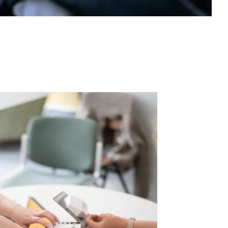
(088) 695 3000
samen1nergie@1stroom.nl
Samen1Nergie is een initiatief van de
gemeenten Duiven en Westervoort