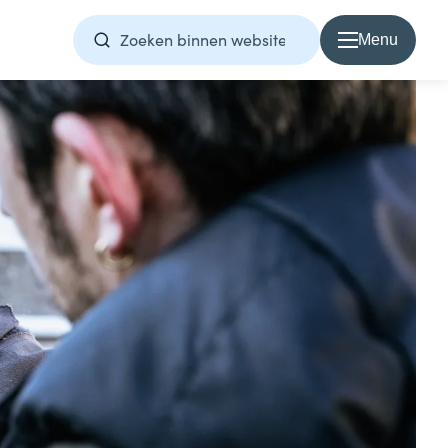
Menu
Over Samen1Nergie
Over Samen1Nergie
Artikelen
Projecten
Contact
Home
Direct contact