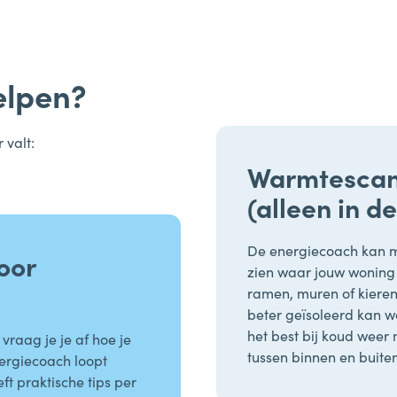
elpen?
 valt:
Warmtescan
(alleen in d
De energiecoach kan m
oor
zien waar jouw woning 
ramen, muren of kieren
beter geïsoleerd kan 
het best bij koud weer
raag je je af hoe je
tussen binnen en buiten
ergiecoach loopt
t praktische tips per