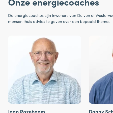
Onze energiecoaches
De energiecoaches zijn inwoners van Duiven of Westervoo
mensen thuis advies te geven over een bepaald thema.
Swipe left or right to navigate through coaches
Jaap Rozeboom
Danny Sch