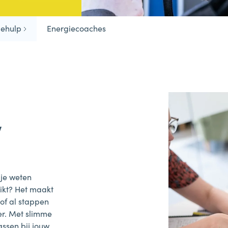
iehulp
Energiecoaches
w
 je weten
ikt? Het maakt
 of al stappen
er. Met slimme
assen bij jouw