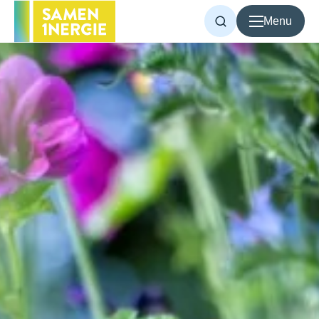
Menu
Voor inwoners
Voor bedrijven
Over Samen1Nergie
Artikelen
Projecten
Contact
Home