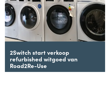
2Switch start verkoop
refurbished witgoed van
Road2Re-Use
Bij kringloopwinkel 2Switch in Westervoort kun je
vanaf nu terecht voor refurbished witgoed..
Volgende
1
2
3
...