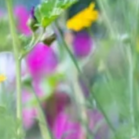
Bellen
Mailen
Samen1Nergie is een initiatief van de gemeenten
Duiven en Westervoort