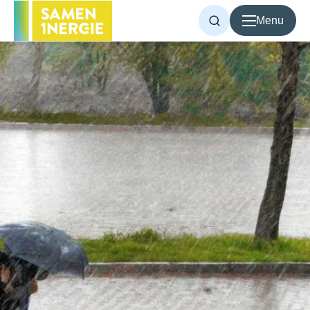
Menu
Voor inwoners
Voor bedrijven
Over Samen1Nergie
Artikelen
Projecten
Contact
Home