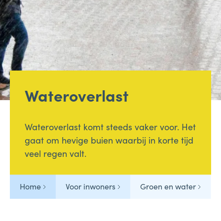
Bellen
Mailen
Samen1Nergie is een initiatief van de gemeenten
Wateroverlast
Duiven en Westervoort
Wateroverlast komt steeds vaker voor. Het
gaat om hevige buien waarbij in korte tijd
veel regen valt.
Home
Voor inwoners
Groen en water