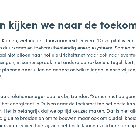
 kijken we naar de toekom
Komen, wethouder duurzaamheid Duiven: "Deze pilot is een 
en duurzaam en toekomstbestendig energiesysteem. Samen m
aal niet alleen naar het elektriciteitsnet maar ook naar eventu
ingen, in samenspraak met andere betrokkenen. Tegelijkerti
e plannen aansluiten op andere ontwikkelingen in onze wijken,
"
aar, relatiemanager publiek bij Liander: “Samen met de ge
e het energienet in Duiven naar de toekomst toe het beste ka
Het is belangrijk dat we op tijd keuzes maken. Dat is niet al
ijdig uit te breiden en om te bouwen maar ook om duidelijkhei
ers van Duiven hoe zij zich het beste kunnen voorbereiden op