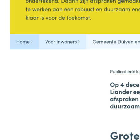
ondertekend. Daarin zijn afspraken gemaa
Veelgestelde vragen
te werken aan een robuust en duurzaam ene
klaar is voor de toekomst.
Tips & Tricks
Home
Voor inwoners
Gemeente Duiven en 
Publicatiedat
Op 4 dece
Liander e
afspraken
duurzaam e
Grote