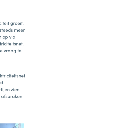
teit groeit.
 steeds meer
m op via
riciteitsnet
.
e vraag te
riciteitsnet
et
ijen zien
 afspraken