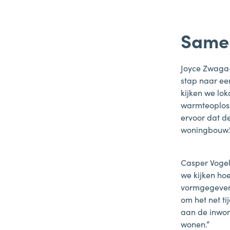
Samen
Joyce Zwaga-
stap naar e
kijken we lok
warmteoploss
ervoor dat d
woningbouw.
Casper Vogel
we kijken ho
vormgegeven. 
om het net t
aan de inwon
wonen.”