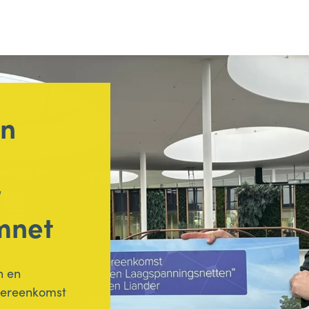
en
mnet
n en
vereenkomst