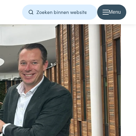
Menu
Over Samen1Nergie
Over Samen1Nergie
Artikelen
Projecten
Contact
Home
Direct contact