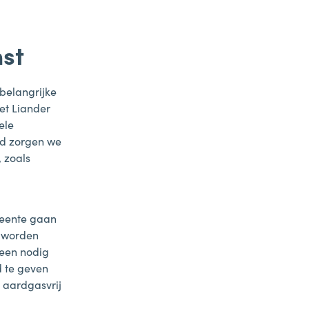
st
belangrijke
et Liander
ele
jd zorgen we
 zoals
meente gaan
n worden
leen nodig
d te geven
 aardgasvrij