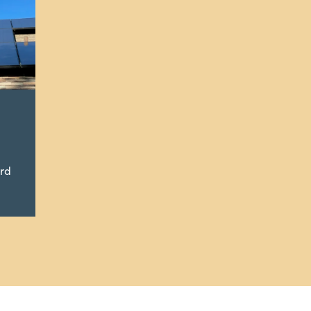
p
ord