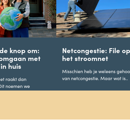
 de knop om:
Netcongestie: File o
 omgaan met
het stroomnet
in huis
Misschien heb je weleens geho
van netcongestie. Maar wat is..
et raakt dan
 Dit noemen we
 Kies..