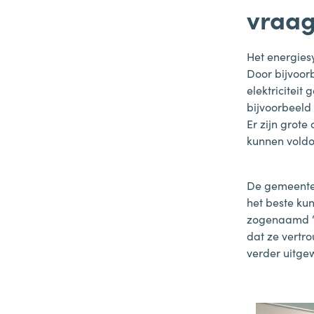
vraag
Het energiesy
Door bijvoor
elektriciteit
bijvoorbeeld 
Er zijn grot
kunnen voldo
De gemeente 
het beste ku
zogenaamd ‘L
dat ze vertr
verder uitge