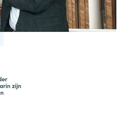
(088) 695 3000
samen1nergie@1stroom.nl
Samen1Nergie is een initiatief van de
gemeenten Duiven en Westervoort
der
rin zijn
en