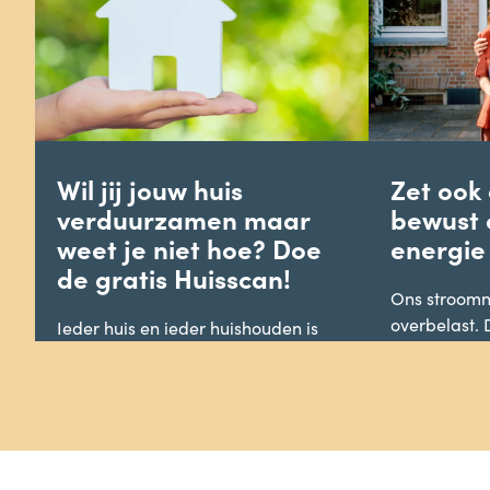
Wil jij jouw huis
Zet ook
verduurzamen maar
bewust
weet je niet hoe? Doe
energie 
de gratis Huisscan!
Ons stroomn
overbelast.
Ieder huis en ieder huishouden is
netcongestie.
uniek. Het kan lastig..