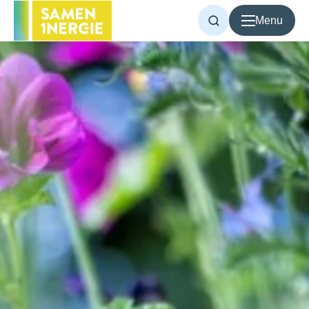
Menu
Voor inwoners
Voor bedrijven
Over Samen1Nergie
Artikelen
Projecten
Contact
Home