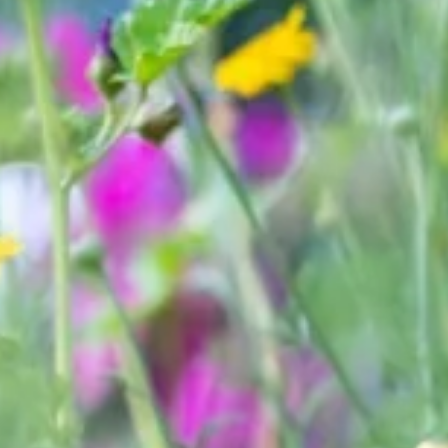
Bellen
Mailen
Samen1Nergie is een initiatief van de gemeenten
Duiven en Westervoort