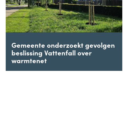
Gemeente onderzoekt gevolgen
beslissing Vattenfall over
warmtenet
Begin juli heeft Vattenfall de gemeenten Duiven en
Westervoort laten weten te stoppen..
Vorige
Volgende
2
3
4
5
6
7
Wat doen de gemeenten