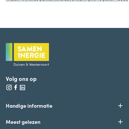
Bellen
Mailen
Samen1Nergie is een initiatief van de gemeenten
Duiven en Westervoort
Volg ons op
Handige informatie
Home
Meest gelezen
Over ons