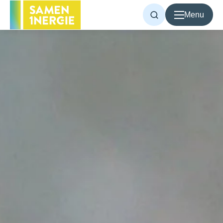
Menu
Voor inwoners
Voor bedrijven
Over Samen1Nergie
Artikelen
Projecten
Contact
Home