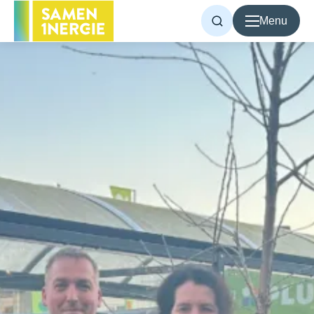
Menu
Voor inwoners
Voor bedrijven
Over Samen1Nergie
Artikelen
Projecten
Contact
Home