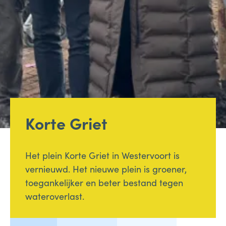
Korte Griet
Het plein Korte Griet in Westervoort is
vernieuwd. Het nieuwe plein is groener,
toegankelijker en beter bestand tegen
wateroverlast.