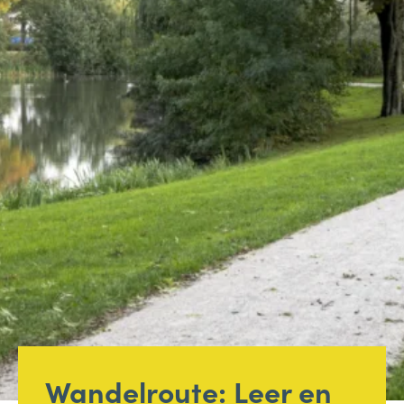
Bellen
Mailen
Samen1Nergie is een initiatief van de gemeenten
Duiven en Westervoort
Wandelroute: Leer en