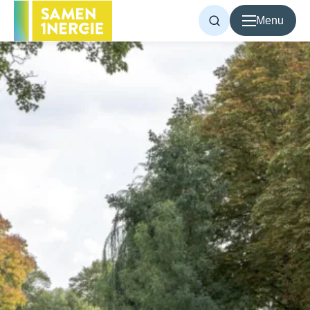
Menu
Voor inwoners
Voor bedrijven
Over Samen1Nergie
Artikelen
Projecten
Contact
Home