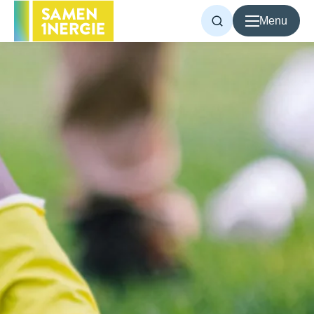
Menu
Voor inwoners
Voor bedrijven
Over Samen1Nergie
Artikelen
Projecten
Contact
Home