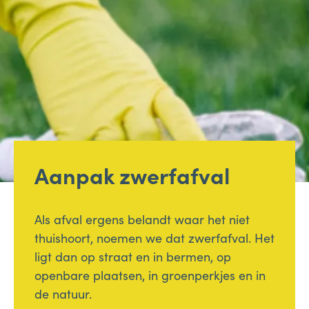
Bellen
Mailen
Samen1Nergie is een initiatief van de gemeenten
Duiven en Westervoort
Aanpak zwerfafval
Als afval ergens belandt waar het niet
thuishoort, noemen we dat zwerfafval. Het
ligt dan op straat en in bermen, op
openbare plaatsen, in groenperkjes en in
de natuur.