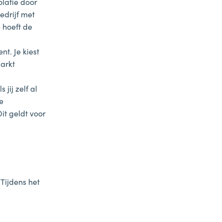
olatie door
edrijf met
e hoeft de
nt. Je kiest
arkt
ls jij zelf al
e
it geldt voor
Tijdens het
.