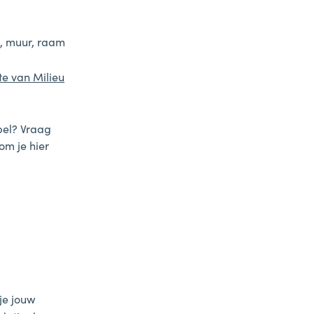
k, muur, raam
te van Milieu
abel? Vraag
 om je hier
 je jouw