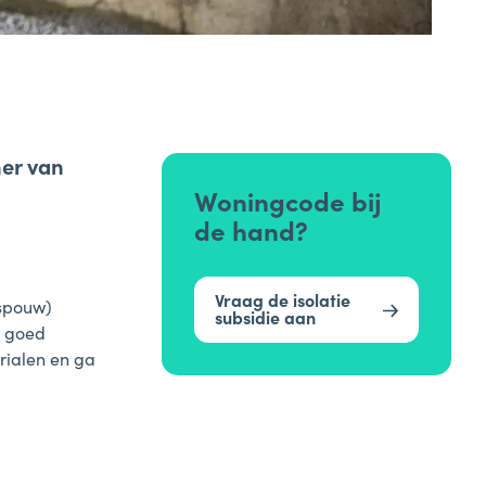
(088) 695 3000
samen1nergie@1stroom.nl
ner van
Woningcode bij
Samen1Nergie is een initiatief van de
de hand?
gemeenten Duiven en Westervoort
Vraag de isolatie
(spouw)
subsidie aan
t goed
erialen en ga