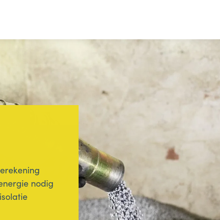
gierekening
 energie nodig
isolatie