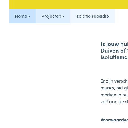
Veelgestelde vragen
Home
Projecten
Isolatie subsidie
Tips & Tricks
Is jouw hu
Duiven of
isolatiema
Er zijn versc
muren, het gl
merken in hui
zelf aan de s
Voorwaarde