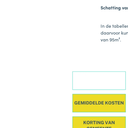
Schatting va
In de tabelle
daarvoor kun
van 95m².