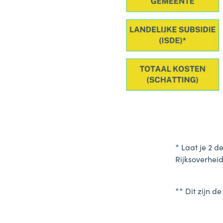
* Laat je 2 d
Rijksoverhei
** Dit zijn d