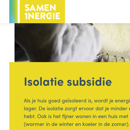
Voor inwoners
Voor bedrijven
Hoofdthema
Voor inwoners
Energie
Isolatie subsidie
Groen & water
Minder afval
Als je huis goed geïsoleerd is, wordt je ener
lager. De isolatie zorgt ervoor dat je minder
hebt. Ook is het fijner wonen in een huis met 
Handige info voor inwoners
(warmer in de winter en koeler in de zomer).
Subsidies