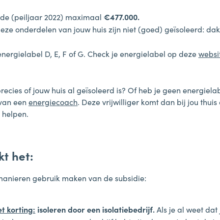
e (peiljaar 2022) maximaal
€477.000.
eze onderdelen van jouw huis zijn niet (goed) geïsoleerd: da
energielabel D, E, F of G. Check je energielabel op deze
websi
precies of jouw huis al geïsoleerd is? Of heb je geen energiel
 van een
energiecoach
. Deze vrijwilliger komt dan bij jou thuis
 helpen.
t het:
 manieren gebruik maken van de subsidie:
et korting:
isoleren door een isolatiebedrijf.
Als je al weet dat