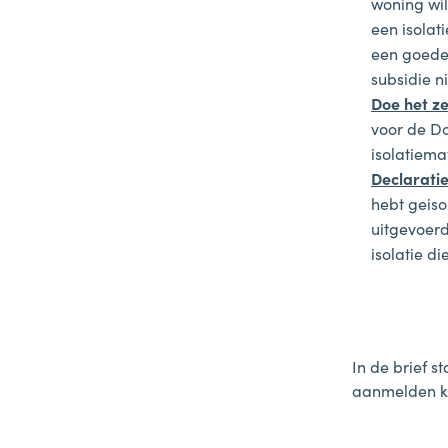
woning wil
een isolat
een goede 
subsidie ni
Doe het ze
voor de D
isolatiema
Declaratie
hebt geiso
uitgevoerd
isolatie d
In de brief 
aanmelden ku