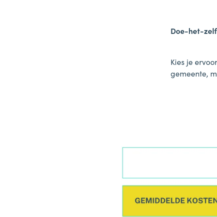
Doe-het-zel
Kies je ervoo
gemeente, ma