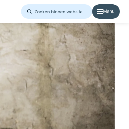
Menu
Over Samen1Nergie
Over Samen1Nergie
Artikelen
Projecten
Contact
Home
Direct contact