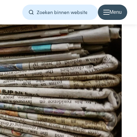
Menu
Over Samen1Nergie
Over Samen1Nergie
Artikelen
Projecten
Contact
Home
Direct contact