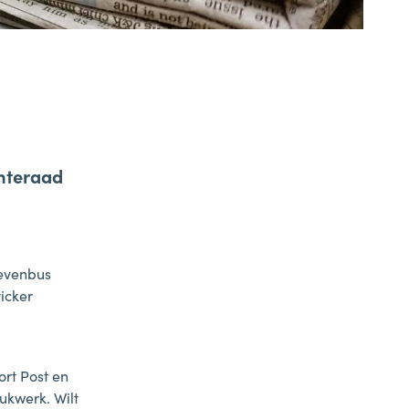
(088) 695 3000
samen1nergie@1stroom.nl
nteraad
Samen1Nergie is een initiatief van de
gemeenten Duiven en Westervoort
rievenbus
icker
ort Post en
ukwerk. Wilt