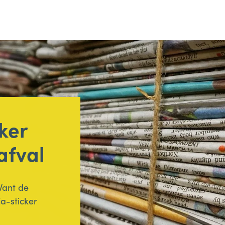
ker
afval
Want de
a-sticker