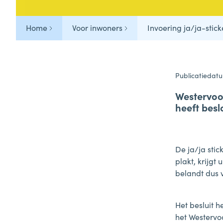
Veelgestelde vragen
Home
Voor inwoners
Invoering ja/ja-stic
Tips & Tricks
Publicatiedatu
Westervoo
heeft besl
De ja/ja stic
plakt, krijgt
belandt dus 
Het besluit 
het Westervo