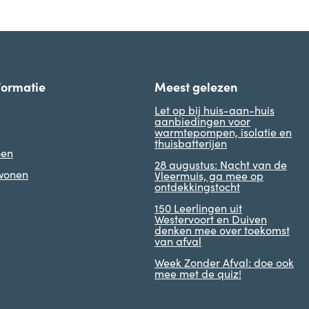
formatie
Meest gelezen
Let op bij huis-aan-huis
aanbiedingen voor
warmtepompen, isolatie en
thuisbatterijen
oen
28 augustus: Nacht van de
 wonen
Vleermuis, ga mee op
ontdekkingstocht
150 Leerlingen uit
Westervoort en Duiven
denken mee over toekomst
van afval
Week Zonder Afval: doe ook
mee met de quiz!