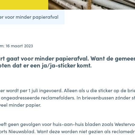
ker voor minder papierafval
m: 16 maart 2023
rt gaat voor minder papierafval. Want de gemee
oten dat er een ja/ja-sticker komt.
ker wordt per 1 juli ingevoerd. Alleen als u die sticker op de b
 u ongeadresseerde reclamefolders. In brievenbussen zónder st
veel minder papier.
heeft geen gevolgen voor huis-aan-huis bladen zoals Westervo
orts Nieuwsblad. Want deze worden niet gezien als reclamedr