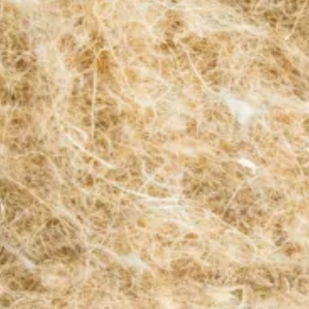
Bellen
Mailen
Samen1Nergie is een initiatief van de gemeenten
Duiven en Westervoort