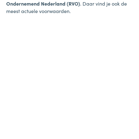
Ondernemend Nederland (RVO)
. Daar vind je ook de
meest actuele voorwaarden.
Let op: je kunt de subsidie pas aanvragen nadat de
maatregelen zijn uitgevoerd. Bewaar daarom alle
offertes en facturen goed. Maak ook foto’s tijdens de
uitvoering van de maatregelen.
Wil je weten welke maatregelen het beste passen bij
jouw woning in Duiven of Westervoort? Maak dan een
afspraak met een
energiecoach
en kom meer te weten
over de mogelijkheden om jouw huis te verbeteren.
ISDE aanvragen