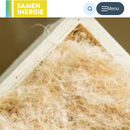
Menu
Voor inwoners
Voor bedrijven
Over Samen1Nergie
Artikelen
Projecten
Contact
Home