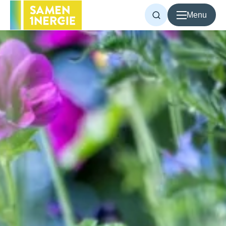
Menu
Voor inwoners
Voor bedrijven
Over Samen1Nergie
Artikelen
Projecten
Contact
Home