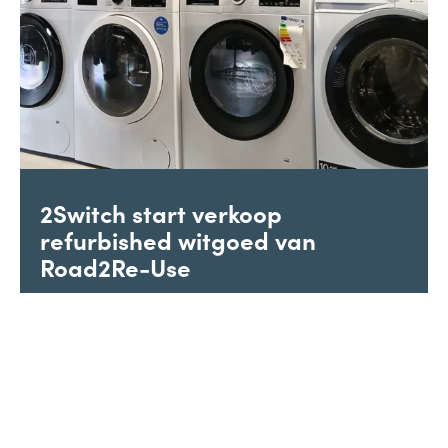
2Switch start verkoop
refurbished witgoed van
Road2Re-Use
Bij kringloopwinkel 2Switch in Westervoort kun je
vanaf nu terecht voor refurbished witgoed..
Volgende
1
2
3
...