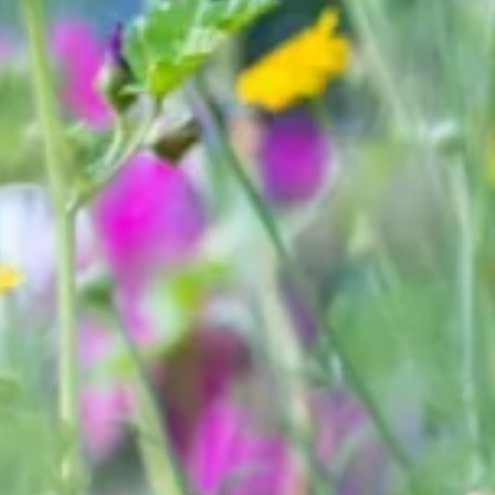
Bellen
Mailen
Samen1Nergie is een initiatief van de gemeenten
Duiven en Westervoort